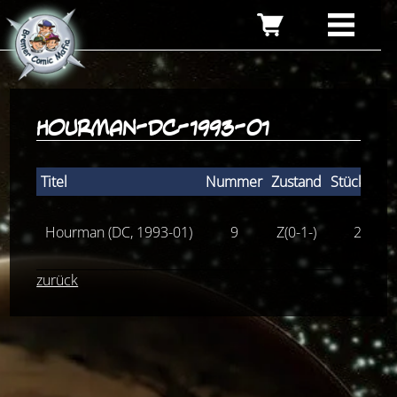
hourman-dc-1993-01
Titel
Nummer
Zustand
Stückprei
Hourman (DC, 1993-01)
9
Z(0-1-)
2,00
€
zurück