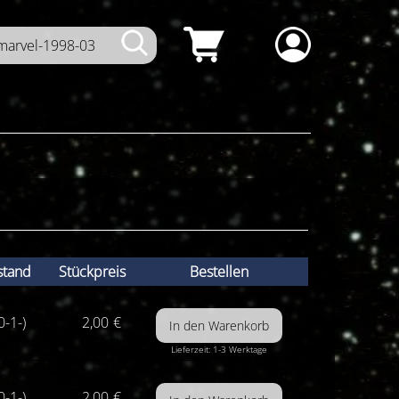
stand
Stückpreis
Bestellen
0-1-)
2,00
€
Lieferzeit: 1-3 Werktage
0-1-)
2,00
€