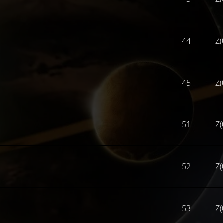
44
Z(
45
Z(
51
Z(
52
Z(
53
Z(