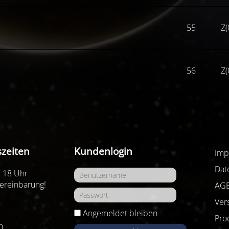
55
Z(
56
Z(
zeiten
Kundenlogin
Imp
Dat
- 18 Uhr
ereinbarung!
AG
Ver
Angemeldet bleiben
Pro
n