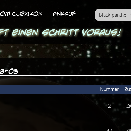
omicLexikon
Ankauf
ft einen Schritt voraus!
98-03
Nummer
Zu
2
Z(
43
Z(