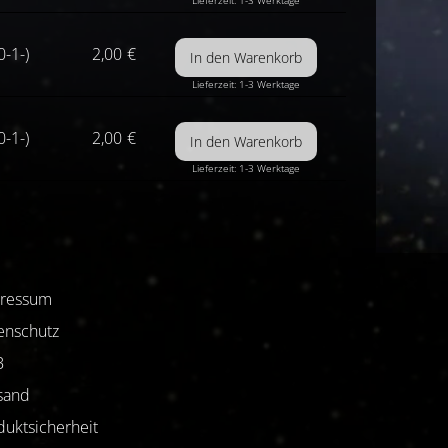
Lieferzeit: 1-3 Werktage
0-1-)
2,00
€
Lieferzeit: 1-3 Werktage
0-1-)
2,00
€
Lieferzeit: 1-3 Werktage
ressum
enschutz
B
sand
duktsicherheit